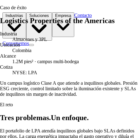
Caso de éxito
Contacto
Industrias
Soluciones
Empresa
Logistics Properties of the Americas
Industria
Almacenes y 3PL
Conversemos
Ubicación
Colombia
Alcance
1.2M pies² · campus multi-bodega
Cotiza
NYSE: LPA
Un campus logístico Clase A que atiende a inquilinos globales. Presión
ESG creciente, control limitado sobre la iluminación existente y SLAs
de inquilinos sin margen de inactividad.
El reto
Tres problemas.
Un enfoque.
El portafolio de LPA atendía inquilinos globales bajo SLAs definidos
por ellos. La carga energética impactaba el gasto operativo y diluía el